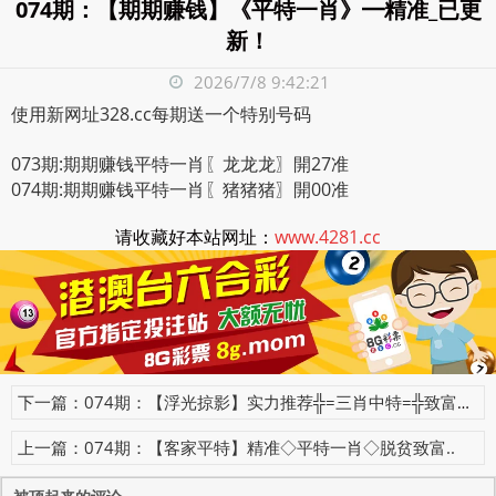
074期：【期期赚钱】《平特一肖》━精准_已更
新！
2026/7/8 9:42:21
使用新网址328.cc每期送一个特别号码
073期:期期赚钱平特一肖〖龙龙龙〗開27准
074期:期期赚钱平特一肖〖猪猪猪〗開00准
请收藏好本站网址：
www.4281.cc
下一篇：074期：【浮光掠影】实力推荐╬=三肖中特=╬致富~！
上一篇：074期：【客家平特】精准◇平特一肖◇脱贫致富..