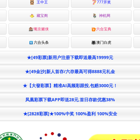
王中王
777开奖
藏宝阁
神机网
葡京赌侠
六合宝典
六合头条
澳门白虎
★[49彩票]新用户注册下载即送最高19999元
★[49金沙]新人首存/六存最高可得8888元礼金
★【大發彩票】精准AI高频彩跟投,包赔3000元！
凤凰彩票下载APP即送28元,首日存款优惠38%
★[2828彩票]★100%中奖 100%盈利 100%安全