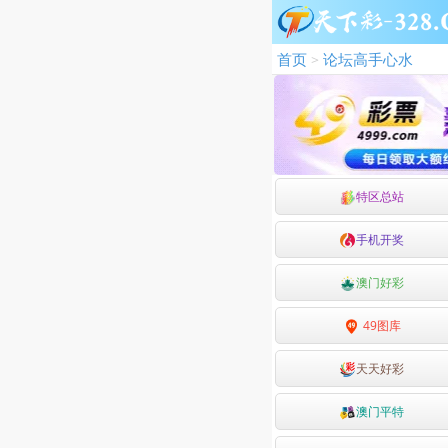
首页
论坛高手心水
>
特区总站
手机开奖
澳门好彩
49图库
天天好彩
澳门平特