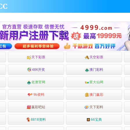
天下彩票
天空彩票
48K开奖
澳门彩料
老澳官网
黄大仙网
9b资料
澳门赢彩
嬴彩吧站
天下彩料
8818资料
66宝典