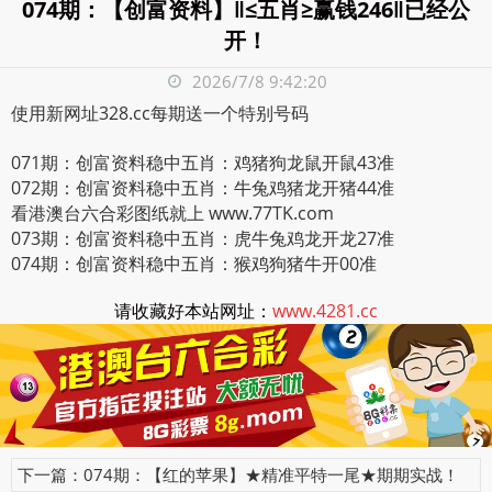
074期：【创富资料】‖≤五肖≥赢钱246‖已经公
开！
2026/7/8 9:42:20
使用新网址328.cc每期送一个特别号码
071期：创富资料稳中五肖：鸡猪狗龙鼠开鼠43准
072期：创富资料稳中五肖：牛兔鸡猪龙开猪44准
看港澳台六合彩图纸就上 www.77TK.com
073期：创富资料稳中五肖：虎牛兔鸡龙开龙27准
074期：创富资料稳中五肖：猴鸡狗猪牛开00准
请收藏好本站网址：
www.4281.cc
下一篇：074期：【红的苹果】★精准平特一尾★期期实战！