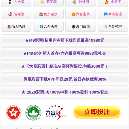
六合皇
藏宝阁
神机网
金多宝
管家婆
葡京赌侠
六合宝典
新澳彩讯
仙人指路
六合头条
澳门白虎
八卦乾坤
★[49彩票]新用户注册下载即送最高19999元
★[49金沙]新人首存/六存最高可得8888元礼金
★【大發彩票】精准AI高频彩跟投,包赔3000元！
凤凰彩票下载APP即送28元,首日存款优惠38%
★[2828彩票]★100%中奖 100%盈利 100%安全