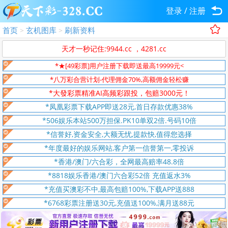
登录
/
注册
首页
玄机图库
刷新资料
>
>
天才一秒记住:9944.cc ，4281.cc
*★[49彩票]用户注册下载即送最高19999元<
*八万彩合营计划-代理佣金70%,高额佣金轻松赚
*大發彩票精准AI高频彩跟投，包赔3000元！
*凤凰彩票下载APP即送28元,首日存款优惠38%
*506娱乐本站500万担保.PK10单双2倍.号码10倍
*信誉好,资金安全,大额无忧,提款快,值得您选择
*年度最好的娱乐网站,客户第一信誉第一,零投诉
*香港/澳门/六合彩，全网最高赔率48.8倍
*8818娱乐香港/澳门六合彩52倍 充值返水3%
*充值买澳彩不中,最高包赔100%,下载APP送888
*6768彩票注册送30元,充值送100%,满月送88元