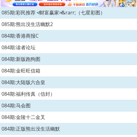
085期:彩民推荐 ≮财富赢家≯&rarr;（七星彩图）
085期:熊出没生活幽默2
084期:香港商报C
084期:读者论坛
084期:新版跑狗图
084期:金旺旺信箱
084期:大陆版六合皇
084期:福利传真（信封）
084期:马会图
084期:金陵十二金叉
084期:正版熊出没生活幽默