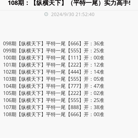
108期：【纵横天下】（平特一尾）实力高手!
2024/9/30 21:52:40
098期【纵横天下】平特一尾【666】开：36准
099期【纵横天下】平特一尾【555】开：25准
100期【纵横天下】平特一尾【111】开：00准
101期【纵横天下】平特一尾【222】开：12准
102期【纵横天下】平特一尾【444】开：14准
103期【纵横天下】平特一尾【555】开：05准
104期【纵横天下】平特一尾【777】开：47准
105期【纵横天下】平特一尾【222】开：02准
106期【纵横天下】平特一尾【555】开：25准
107期【纵横天下】平特一尾【888】开：38准
108期【纵横天下】平特一尾【666】开：00准