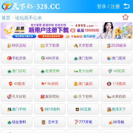
登录
/
注册
首页
论坛高手心水
>
特区总站
天下彩票
天空彩票
2028娱乐
手机开奖
48K开奖
澳门彩料
澳门图库
澳门好彩
老澳官网
黄大仙网
49彩票
49图库
9b资料
澳门赢彩
118图库
天天好彩
嬴彩吧站
天下彩料
水果奶奶
澳门平特
8818资料
66宝典
惠泽天下
综合资料
王中王
777开奖
66导航