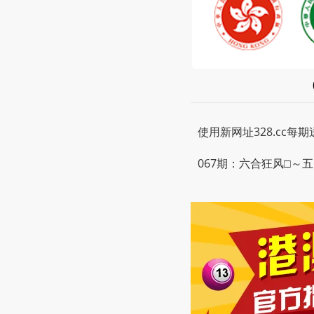
使用新网址328.cc每
067期：六合狂风□～