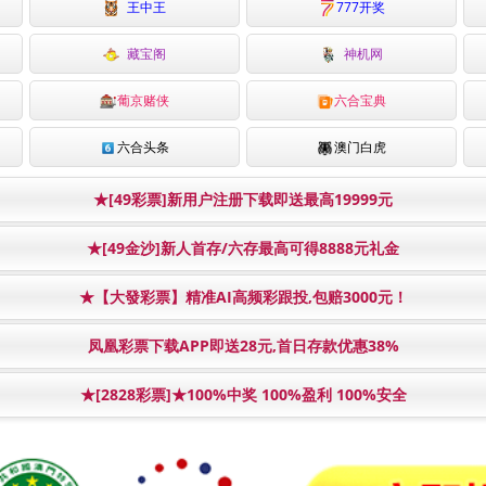
王中王
777开奖
藏宝阁
神机网
葡京赌侠
六合宝典
六合头条
澳门白虎
★[49彩票]新用户注册下载即送最高19999元
★[49金沙]新人首存/六存最高可得8888元礼金
★【大發彩票】精准AI高频彩跟投,包赔3000元！
凤凰彩票下载APP即送28元,首日存款优惠38%
★[2828彩票]★100%中奖 100%盈利 100%安全