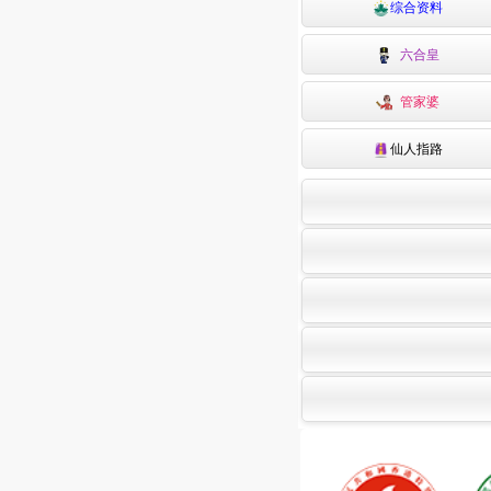
综合资料
六合皇
管家婆
仙人指路