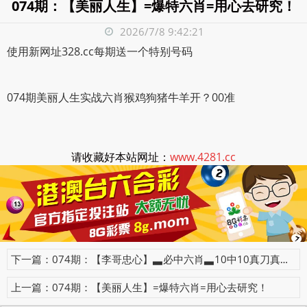
074期：【美丽人生】=爆特六肖=用心去研究！
2026/7/8 9:42:21
使用新网址328.cc每期送一个特别号码
074期美丽人生实战六肖猴鸡狗猪牛羊开？00准
请收藏好本站网址：
www.4281.cc
下一篇：074期：【李哥忠心】▃必中六肖▃10中10真刀真枪打出来的..
上一篇：074期：【美丽人生】=爆特六肖=用心去研究！