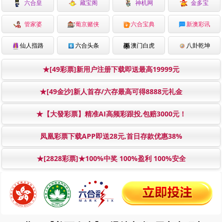
六合皇
藏宝阁
神机网
金多宝
管家婆
葡京赌侠
六合宝典
新澳彩讯
仙人指路
六合头条
澳门白虎
八卦乾坤
★[49彩票]新用户注册下载即送最高19999元
★[49金沙]新人首存/六存最高可得8888元礼金
★【大發彩票】精准AI高频彩跟投,包赔3000元！
凤凰彩票下载APP即送28元,首日存款优惠38%
★[2828彩票]★100%中奖 100%盈利 100%安全