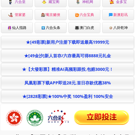
六合皇
藏宝阁
神机网
金多宝
管家婆
葡京赌侠
六合宝典
新澳彩讯
仙人指路
六合头条
澳门白虎
八卦乾坤
★[49彩票]新用户注册下载即送最高19999元
★[49金沙]新人首存/六存最高可得8888元礼金
★【大發彩票】精准AI高频彩跟投,包赔3000元！
凤凰彩票下载APP即送28元,首日存款优惠38%
★[2828彩票]★100%中奖 100%盈利 100%安全