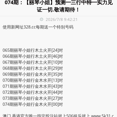
074期：【丽琴小姐】预测━三行中特━实力见
证一切.敬请期待！
2026/7/8 9:42:21
使用新网址328.cc每期送一个特别号码
065期丽琴小姐行木土火开[24]对
066期丽琴小姐行木土火开[46]对
067期丽琴小姐行木土火开[10]对
068期丽琴小姐行木土火开[29]对
069期丽琴小姐行金木火开[35]对
070期丽琴小姐行金木水开[13]对
071期丽琴小姐行金木水开[43]对
072期丽琴小姐行木水火开[44]对
073期丽琴小姐行金木火开[27]对
074期丽琴小姐行金木火开[00]对
澳门 香港官方唯一指定投注站就上506娱乐就上 www.5k31.c