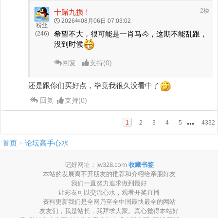
首页
论坛高手心水
>
记好网址：jw328.com
收藏书签
本站的发展离不开朋友的推荐和介绍给亲朋好友
我们一直努力追求做到最好
让彩友可以交流心水，观看开奖直播
资料更新我们是全网乃至全中国最快最全的网站
友友们，我是站长，我拜求大家。真心觉得本站好