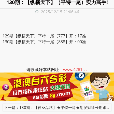
130期：【纵横天下】（平特一尾）实力高手!
2025/12/15 21:06:46
129期【纵横天下】平特一尾【777】开：17准
130期【纵横天下】平特一尾【888】开：00准
请收藏好本站网址：
www.4281.cc
下一篇：130期：【神圣品格】★平特一肖★想发财请长期跟踪！