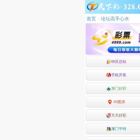
首页
论坛高手心水
>
特区总站
手机开奖
澳门好彩
49图库
天天好彩
澳门平特