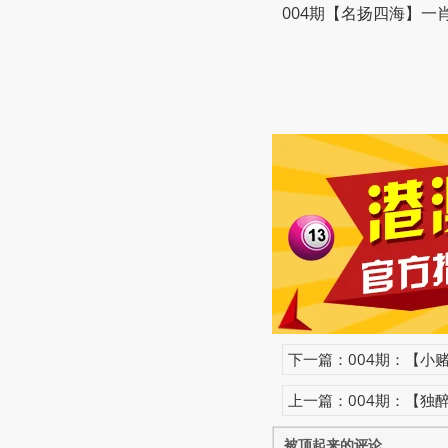
004期【名扬四海】一
下一篇：004期：【小
上一篇：004期：【独