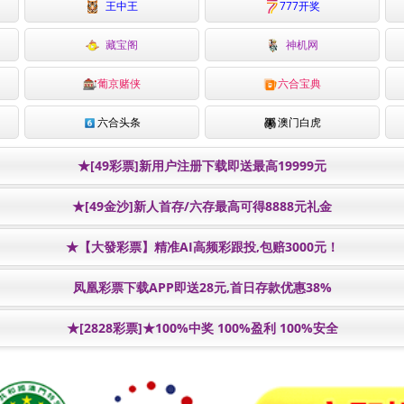
王中王
777开奖
藏宝阁
神机网
葡京赌侠
六合宝典
六合头条
澳门白虎
★[49彩票]新用户注册下载即送最高19999元
★[49金沙]新人首存/六存最高可得8888元礼金
★【大發彩票】精准AI高频彩跟投,包赔3000元！
凤凰彩票下载APP即送28元,首日存款优惠38%
★[2828彩票]★100%中奖 100%盈利 100%安全