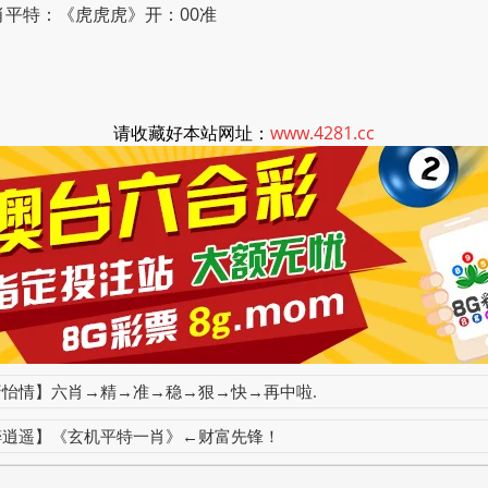
肖平特：《虎虎虎》开：00准
请收藏好本站网址：
www.4281.cc
赌怡情】六肖→精→准→稳→狠→快→再中啦.
醉逍遥】《玄机平特一肖》←财富先锋！