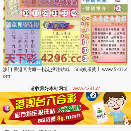
澳门 香港官方唯一指定投注站就上506娱乐就上 www.5k31.c
om
请收藏好本站网址：
www.4281.cc