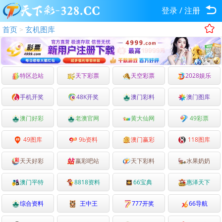
登录
/
注册
首页
玄机图库
>
特区总站
天下彩票
天空彩票
2028娱乐
手机开奖
48K开奖
澳门彩料
澳门图库
澳门好彩
老澳官网
黄大仙网
49彩票
49图库
9b资料
澳门赢彩
118图库
天天好彩
嬴彩吧站
天下彩料
水果奶奶
澳门平特
8818资料
66宝典
惠泽天下
综合资料
王中王
777开奖
66导航