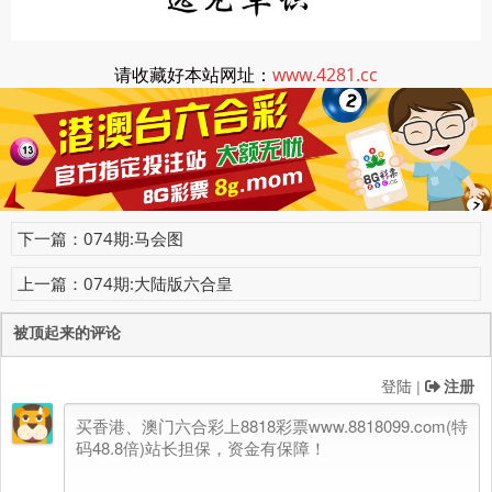
请收藏好本站网址：
www.4281.cc
下一篇：074期:马会图
上一篇：074期:大陆版六合皇