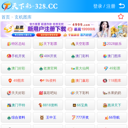
登录
/
注册
首页
玄机图库
>
特区总站
天下彩票
天空彩票
2028娱乐
手机开奖
48K开奖
澳门彩料
澳门图库
澳门好彩
老澳官网
黄大仙网
49彩票
49图库
9b资料
澳门赢彩
118图库
天天好彩
嬴彩吧站
天下彩料
水果奶奶
澳门平特
8818资料
66宝典
惠泽天下
综合资料
王中王
777开奖
66导航