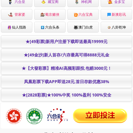
六合皇
藏宝阁
神机网
金多宝
管家婆
葡京赌侠
六合宝典
新澳彩讯
仙人指路
六合头条
澳门白虎
八卦乾坤
★[49彩票]新用户注册下载即送最高19999元
★[49金沙]新人首存/六存最高可得8888元礼金
★【大發彩票】精准AI高频彩跟投,包赔3000元！
凤凰彩票下载APP即送28元,首日存款优惠38%
★[2828彩票]★100%中奖 100%盈利 100%安全