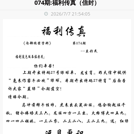
074期:福利传真（信封）
2026/7/7 21:54:05