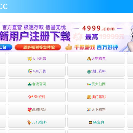
天下彩票
天空彩票
48K开奖
澳门彩料
老澳官网
黄大仙网
9b资料
澳门赢彩
嬴彩吧站
天下彩料
8818资料
66宝典