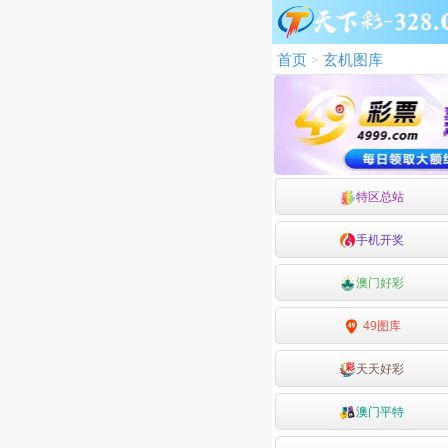
首页
玄机图库
>
特区总站
手机开奖
澳门好彩
49图库
天天好彩
澳门平特