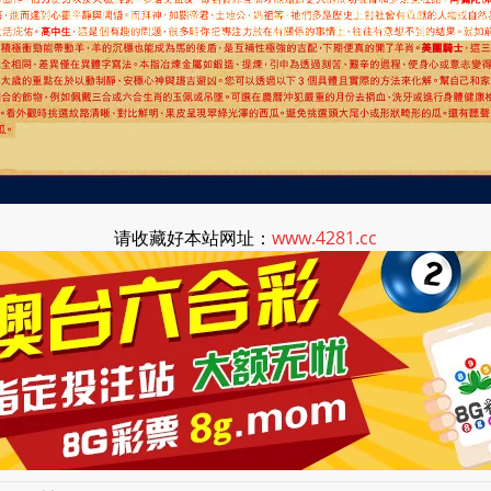
请收藏好本站网址：
www.4281.cc