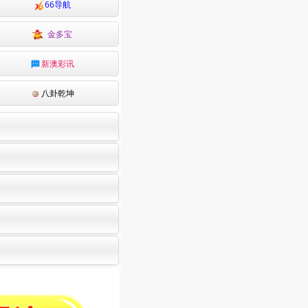
66导航
金多宝
新澳彩讯
八卦乾坤