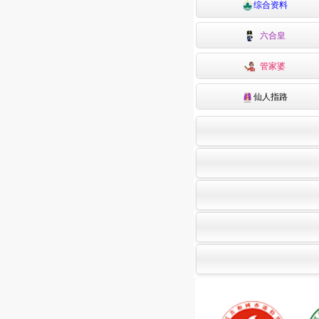
综合资料
六合皇
管家婆
仙人指路