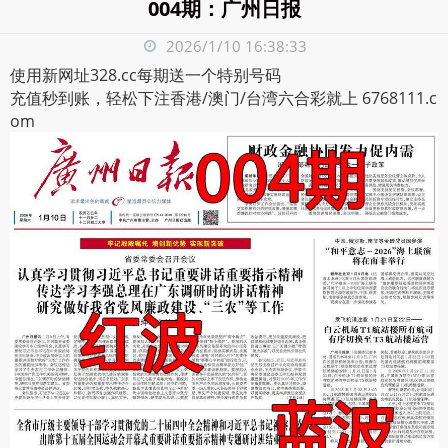
004期：广州日报
2026/1/10 16:38:33
使用新网址328.cc每期送一个特别号码
充值秒到账，轻松下注香港/澳门/台湾六合彩就上 6768111.c
om