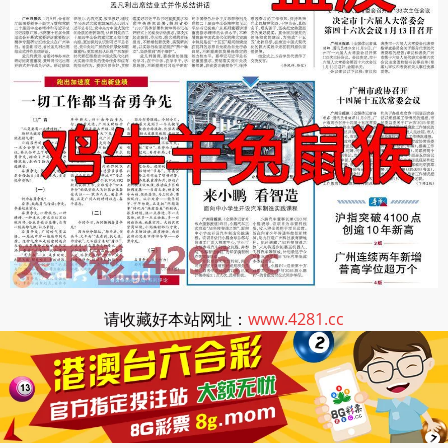
请收藏好本站网址：
www.4281.cc