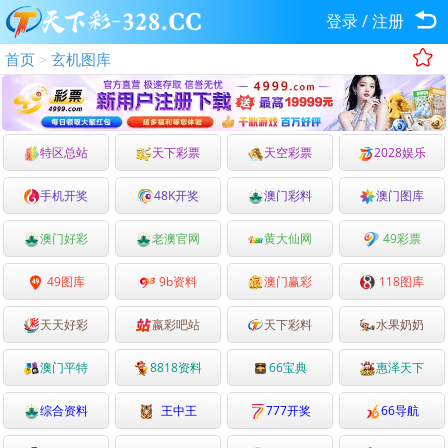
登录
/
注册
首页
玄机图库
>
特区总站
天下彩票
天空彩票
2028娱乐
手机开奖
48K开奖
澳门彩料
澳门图库
澳门好彩
老澳官网
黄大仙网
49彩票
49图库
9b资料
澳门赢彩
118图库
天天好彩
嬴彩吧站
天下彩料
水果奶奶
澳门平特
8818资料
66宝典
惠泽天下
综合资料
王中王
777开奖
66导航