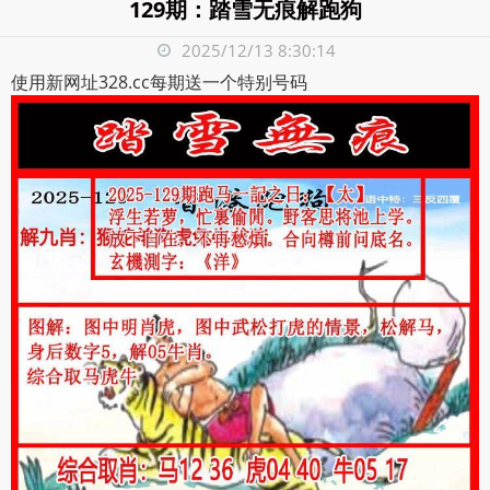
129期：踏雪无痕解跑狗
2025/12/13 8:30:14
使用新网址328.cc每期送一个特别号码