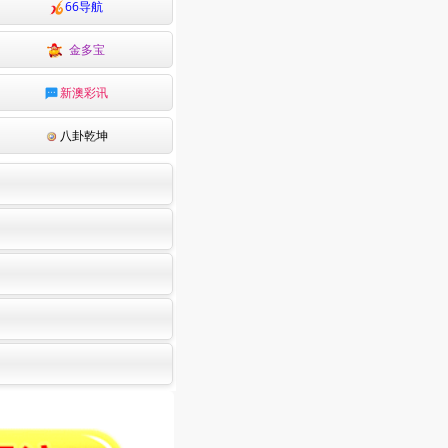
66导航
金多宝
新澳彩讯
八卦乾坤