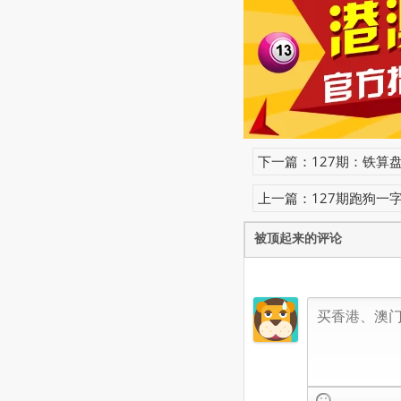
下一篇：127期：铁算
上一篇：127期跑狗一