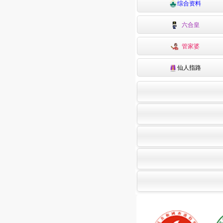
综合资料
六合皇
管家婆
仙人指路