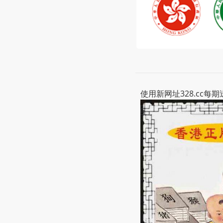
使用新网址328.cc每