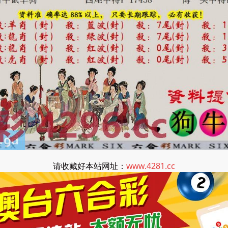
请收藏好本站网址：
www.4281.cc