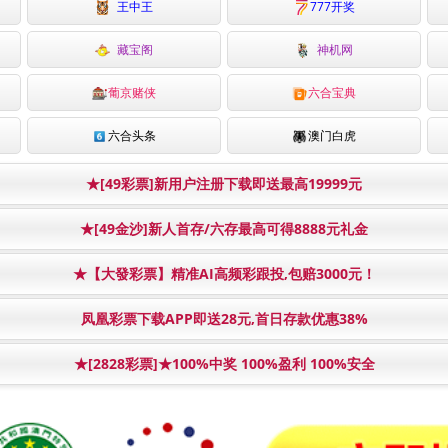
王中王
777开奖
藏宝阁
神机网
葡京赌侠
六合宝典
六合头条
澳门白虎
★[49彩票]新用户注册下载即送最高19999元
★[49金沙]新人首存/六存最高可得8888元礼金
★【大發彩票】精准AI高频彩跟投,包赔3000元！
凤凰彩票下载APP即送28元,首日存款优惠38%
★[2828彩票]★100%中奖 100%盈利 100%安全