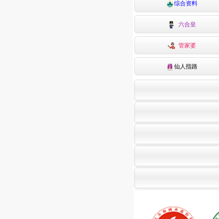
综合资料
六合皇
管家婆
仙人指路