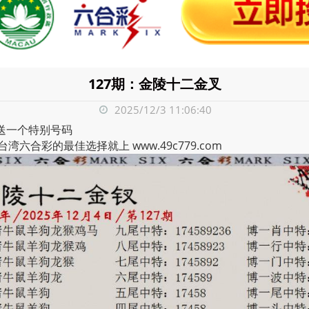
127期：金陵十二金叉
2025/12/3 11:06:40
期送一个特别号码
湾六合彩的最佳选择就上 www.49c779.com