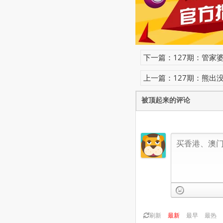
下一篇：127期：管家
上一篇：127期：熊出