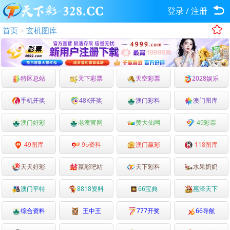
登录
/
注册
首页
玄机图库
>
特区总站
天下彩票
天空彩票
2028娱乐
手机开奖
48K开奖
澳门彩料
澳门图库
澳门好彩
老澳官网
黄大仙网
49彩票
49图库
9b资料
澳门赢彩
118图库
天天好彩
嬴彩吧站
天下彩料
水果奶奶
澳门平特
8818资料
66宝典
惠泽天下
综合资料
王中王
777开奖
66导航