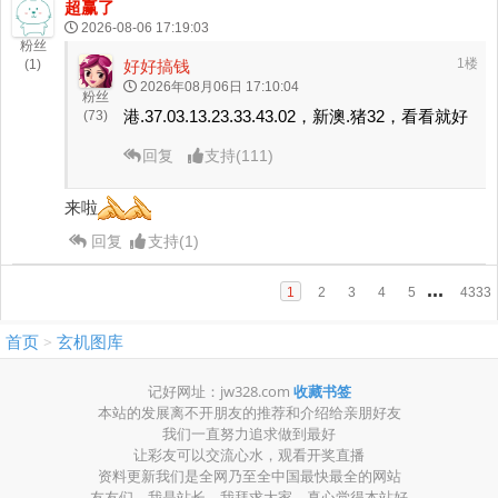
首页
玄机图库
>
记好网址：jw328.com
收藏书签
本站的发展离不开朋友的推荐和介绍给亲朋好友
我们一直努力追求做到最好
让彩友可以交流心水，观看开奖直播
资料更新我们是全网乃至全中国最快最全的网站
友友们，我是站长，我拜求大家。真心觉得本站好