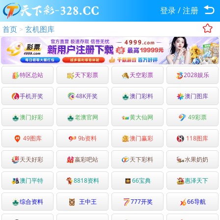
登录
/
注册
首页
玄机图库
>
特区总站
天下彩票
天空彩票
2028娱乐
手机开奖
48K开奖
澳门彩料
澳门图库
澳门好彩
老澳官网
黄大仙网
49彩票
49图库
9b资料
澳门赢彩
118图库
天天好彩
嬴彩吧站
天下彩料
水果奶奶
澳门平特
8818资料
66宝典
惠泽天下
综合资料
王中王
777开奖
66导航