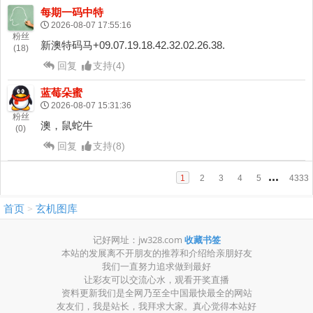
首页
玄机图库
>
记好网址：jw328.com
收藏书签
本站的发展离不开朋友的推荐和介绍给亲朋好友
我们一直努力追求做到最好
让彩友可以交流心水，观看开奖直播
资料更新我们是全网乃至全中国最快最全的网站
友友们，我是站长，我拜求大家。真心觉得本站好