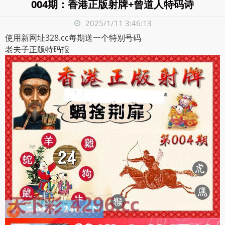
004期：香港正版射牌+曾道人特码诗
2025/1/11 3:46:13
使用新网址328.cc每期送一个特别号码
老夫子正版特码报