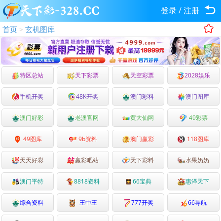
登录
/
注册
首页
玄机图库
>
特区总站
天下彩票
天空彩票
2028娱乐
手机开奖
48K开奖
澳门彩料
澳门图库
澳门好彩
老澳官网
黄大仙网
49彩票
49图库
9b资料
澳门赢彩
118图库
天天好彩
嬴彩吧站
天下彩料
水果奶奶
澳门平特
8818资料
66宝典
惠泽天下
综合资料
王中王
777开奖
66导航