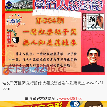
站长千万担保!先行赔付!大额投资首选5k彩票就上 www.5k31.
com
请收藏好本站网址：
www.4281.cc